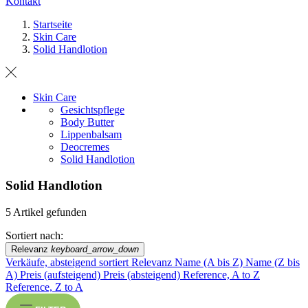
Kontakt
Startseite
Skin Care
Solid Handlotion
Skin Care
Gesichtspflege
Body Butter
Lippenbalsam
Deocremes
Solid Handlotion
Solid Handlotion
5 Artikel gefunden
Sortiert nach:
Relevanz
keyboard_arrow_down
Verkäufe, absteigend sortiert
Relevanz
Name (A bis Z)
Name (Z bis
A)
Preis (aufsteigend)
Preis (absteigend)
Reference, A to Z
Reference, Z to A