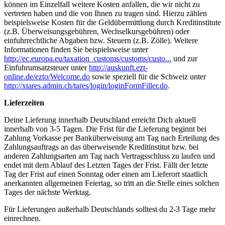
können im Einzelfall weitere Kosten anfallen, die wir nicht zu
vertreten haben und die von Ihnen zu tragen sind. Hierzu zählen
beispielsweise Kosten für die Geldübermittlung durch Kreditinstitute
(z.B. Überweisungsgebühren, Wechselkursgebühren) oder
einfuhrrechtliche Abgaben bzw. Steuern (z.B. Zölle). Weitere
Informationen finden Sie beispielsweise unter
http://ec.europa.eu/taxation_customs/customs/custo...
und zur
Einfuhrumsatzsteuer unter
http://auskunft.ezt-
online.de/ezto/Welcome.do
sowie speziell für die Schweiz unter
http://xtares.admin.ch/tares/login/loginFormFiller.do
.
Lieferzeiten
Deine Lieferung innerhalb Deutschland erreicht Dich aktuell
innerhalb von 3-5 Tagen. Die Frist für die Lieferung beginnt bei
Zahlung Vorkasse per Banküberweisung am Tag nach Erteilung des
Zahlungsauftrags an das überweisende Kreditinstitut bzw. bei
anderen Zahlungsarten am Tag nach Vertragsschluss zu laufen und
endet mit dem Ablauf des Letzten Tages der Frist. Fällt der letzte
Tag der Frist auf einen Sonntag oder einen am Lieferort staatlich
anerkannten allgemeinen Feiertag, so tritt an die Stelle eines solchen
Tages der nächste Werktag.
Für Lieferungen außerhalb Deutschlands solltest du 2-3 Tage mehr
einrechnen.